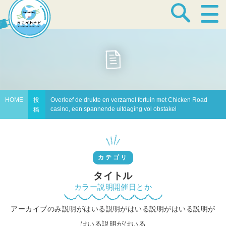
宿泊・温泉
飲食店
HOME
投
Overleef de drukte en verzamel fortuin met Chicken Road
casino, een spannende uitdaging vol obstakel
稿
見どころ
カテゴリ
体験プログラム
タイトル
カラー説明開催日とか
アーカイブのみ説明がはいる説明がはいる説明がはいる説明が
特産品
はいる説明がはいる