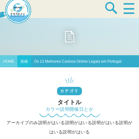
宿泊・温泉
飲食店
HOME
投稿
Os 13 Melhores Casinos Online Legais em Portugal
見どころ
カテゴリ
体験プログラム
タイトル
カラー説明開催日とか
アーカイブのみ説明がはいる説明がはいる説明がはいる説明が
特産品
はいる説明がはいる