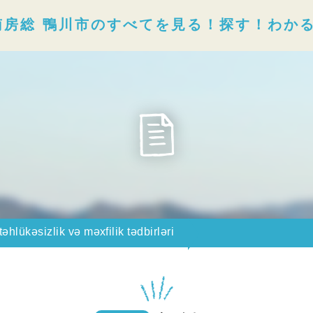
南房総 鴨川市のすべてを見る！探す！わか
hlükəsizlik və məxfilik tədbirləri