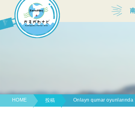
宿泊・温泉
飲食店
見どころ
体験プログラム
HOME
Onlayn qumar oyunlarında tə
投稿
特産品