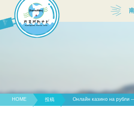
宿泊・温泉
飲食店
見どころ
体験プログラム
HOME
Онлайн казино на рубли
投稿
特産品