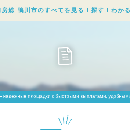
南房総 鴨川市のすべてを見る！探す！わか
 — надежные площадки с быстрыми выплатами, удобным