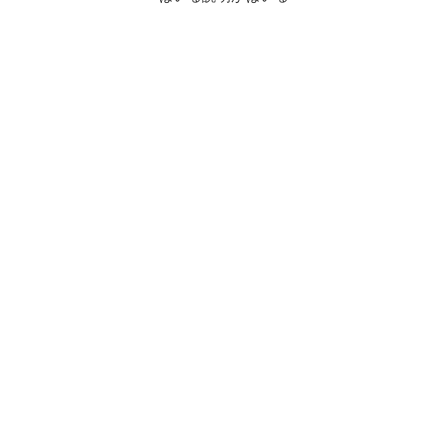
鴨川について
生活
観光ガイド
レンタサイクル