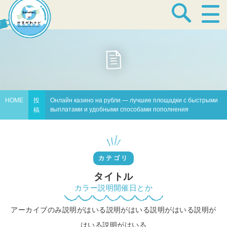
宿泊・温泉
飲食店
HOME
投
Онлайн казино на рубли — лучшие площадки с быстрыми
выплатами и удобными способами пополнения
稿
見どころ
カテゴリ
体験プログラム
タイトル
カラー説明開催日とか
アーカイブのみ説明がはいる説明がはいる説明がはいる説明が
特産品
はいる説明がはいる