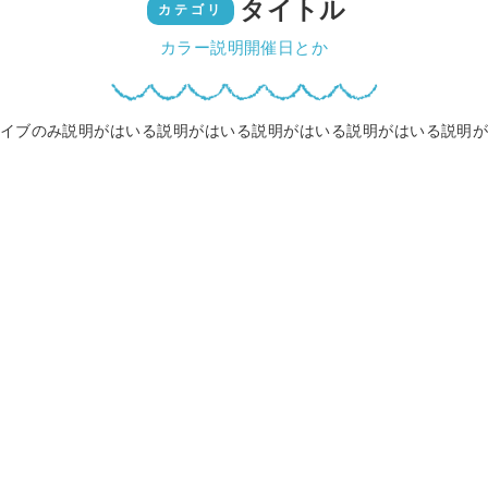
タイトル
カテゴリ
カラー説明開催日とか
イブのみ説明がはいる説明がはいる説明がはいる説明がはいる説明