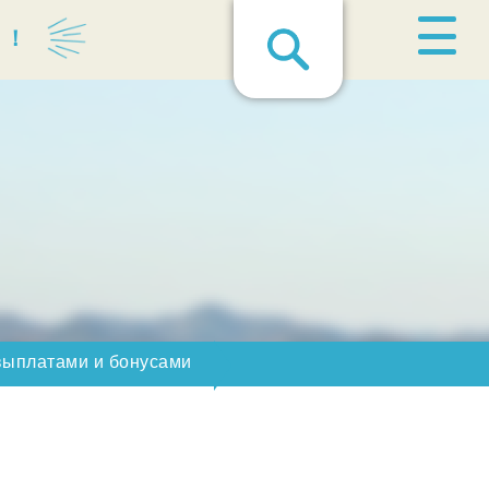
る！
выплатами и бонусами