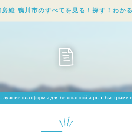
南房総 鴨川市のすべてを見る！探す！わか
— лучшие платформы для безопасной игры с быстрыми 