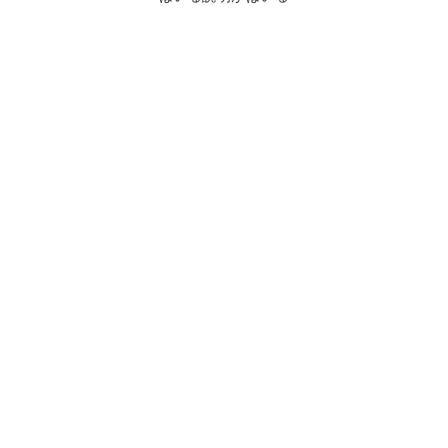
鴨川について
生活
観光ガイド
レンタサイクル