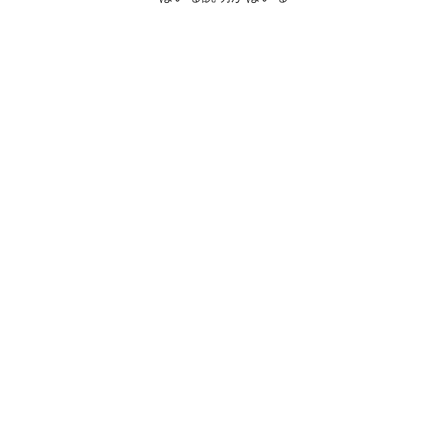
鴨川について
生活
観光ガイド
レンタサイクル