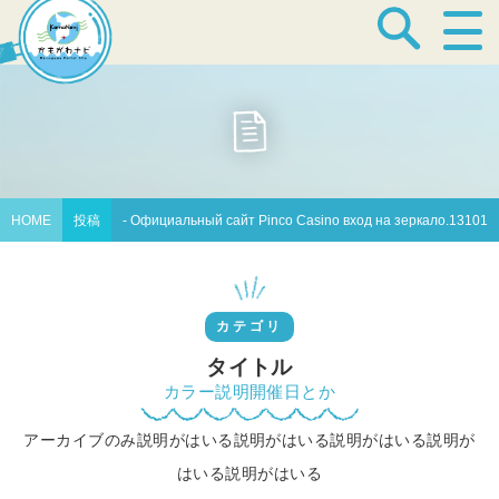
宿泊・温泉
飲食店
HOME
投稿
- Официальный сайт Pinco Casino вход на зеркало.13101
見どころ
カテゴリ
体験プログラム
タイトル
カラー説明開催日とか
アーカイブのみ説明がはいる説明がはいる説明がはいる説明が
特産品
はいる説明がはいる