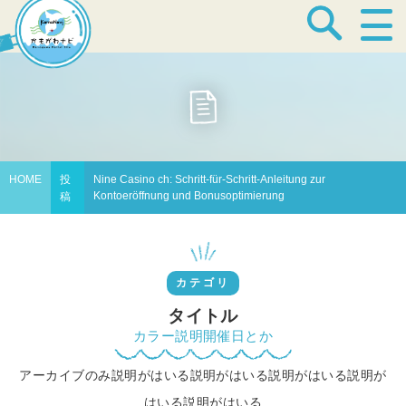
宿泊・温泉
飲食店
HOME
投
Nine Casino ch: Schritt-für-Schritt-Anleitung zur
Kontoeröffnung und Bonusoptimierung
稿
見どころ
カテゴリ
体験プログラム
タイトル
カラー説明開催日とか
アーカイブのみ説明がはいる説明がはいる説明がはいる説明が
特産品
はいる説明がはいる