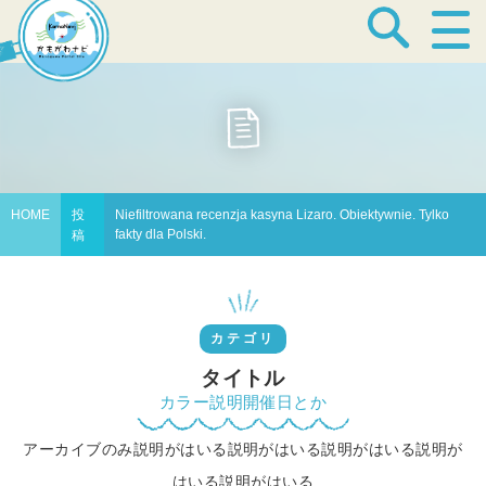
宿泊・温泉
飲食店
HOME
投
Niefiltrowana recenzja kasyna Lizaro. Obiektywnie. Tylko
fakty dla Polski.
稿
見どころ
カテゴリ
体験プログラム
タイトル
カラー説明開催日とか
アーカイブのみ説明がはいる説明がはいる説明がはいる説明が
特産品
はいる説明がはいる