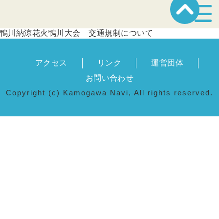
宿泊・温泉
鴨川納涼花火鴨川大会 交通規制について
アクセス
リンク
運営団体
飲食店
お問い合わせ
Copyright (c) Kamogawa Navi, All rights reserved.
見どころ
体験プログラム
特産品