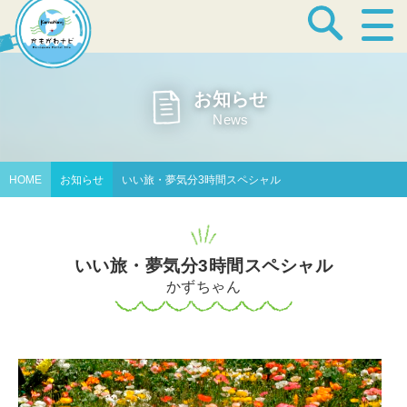
宿泊・温泉
お知らせ
News
飲食店
HOME
お知らせ
いい旅・夢気分3時間スペシャル
見どころ
いい旅・夢気分3時間スペシャル
かずちゃん
体験プログラム
特産品