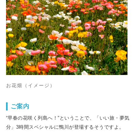
鴨川について
生活
観光ガイド
お花畑（イメージ）
ご案内
レンタサイクル
“早春の花咲く列島へ！”ということで、「いい旅・夢気
分」3時間スペシャルに鴨川が登場するそうですよ。