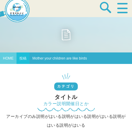
宿泊・温泉
飲食店
HOME
投稿
Mother your children are like birds
見どころ
カテゴリ
体験プログラム
タイトル
カラー説明開催日とか
アーカイブのみ説明がはいる説明がはいる説明がはいる説明が
特産品
はいる説明がはいる