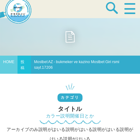
宿泊・温泉
飲食店
HOME
投
Mostbet AZ - bukmeker ve kazino Mostbet Giri rsmi
sayt.17206
稿
見どころ
カテゴリ
体験プログラム
タイトル
カラー説明開催日とか
アーカイブのみ説明がはいる説明がはいる説明がはいる説明が
特産品
はいる説明がはいる