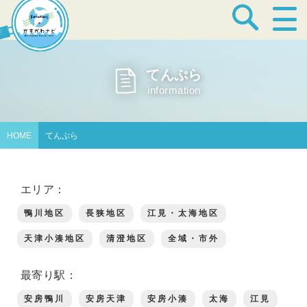
宿泊・温泉
てんぷら
information
飲食店
HOME
てんぷら
見どころ
エリア：
鴨川地区
長狭地区
江見・太海地区
体験プログラム
天津小湊地区
清澄地区
全域・市外
最寄り駅：
特産品
安房鴨川
安房天津
安房小湊
太海
江見