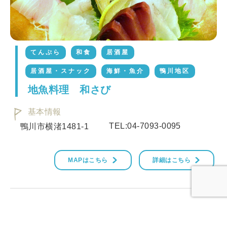
てんぷら
和食
居酒屋
居酒屋・スナック
海鮮・魚介
鴨川地区
地魚料理 和さび
基本情報
TEL:04-7093-0095
鴨川市横渚1481-1
MAPはこちら
詳細はこちら