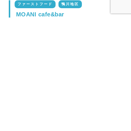
ファーストフード
鴨川地区
MOANI cafe&bar
基本情報
TEL:050-5263-5586
鴨川市広場795-1
詳細はこちら