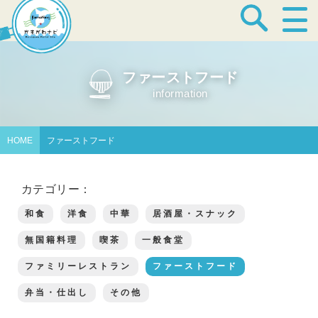
宿泊・温泉
ファーストフード
information
飲食店
HOME
ファーストフード
見どころ
カテゴリー：
和食
洋食
中華
居酒屋・スナック
体験プログラム
無国籍料理
喫茶
一般食堂
ファミリーレストラン
ファーストフード
弁当・仕出し
その他
特産品