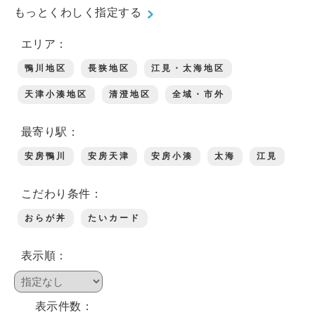
もっとくわしく指定する
エリア：
鴨川について
鴨川地区
長狭地区
江見・太海地区
天津小湊地区
清澄地区
全域・市外
生活
最寄り駅：
安房鴨川
安房天津
安房小湊
太海
江見
観光ガイド
こだわり条件：
おらが丼
たいカード
レンタサイクル
表示順：
表示件数：