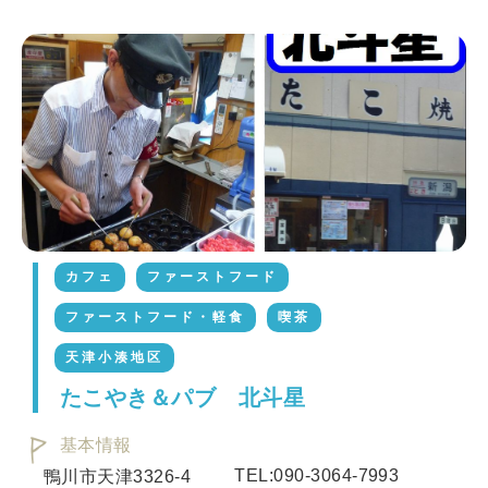
カフェ
ファーストフード
ファーストフード・軽食
喫茶
天津小湊地区
たこやき＆パブ 北斗星
基本情報
TEL:090-3064-7993
鴨川市天津3326-4