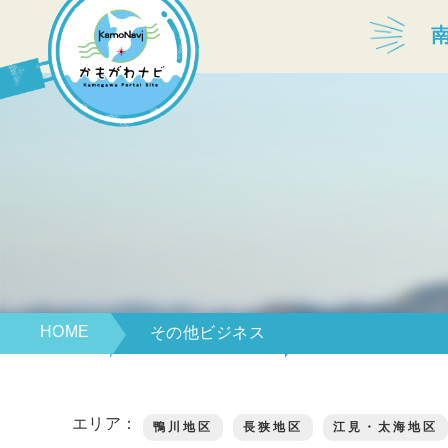
宿泊・温泉
飲食店
見どころ
体験プログラム
HOME
その他ビジネス
特産品
エリア：
鴨川地区
長狭地区
江見・太海地区