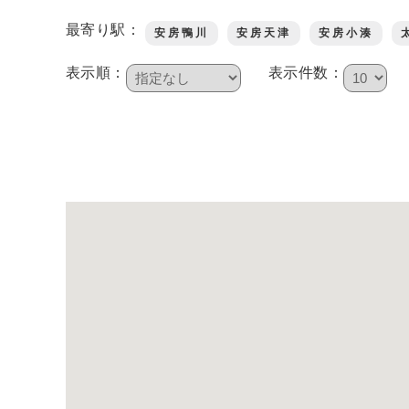
最寄り駅：
安房鴨川
安房天津
安房小湊
鴨川について
表示順：
表示件数：
生活
観光ガイド
レンタサイクル