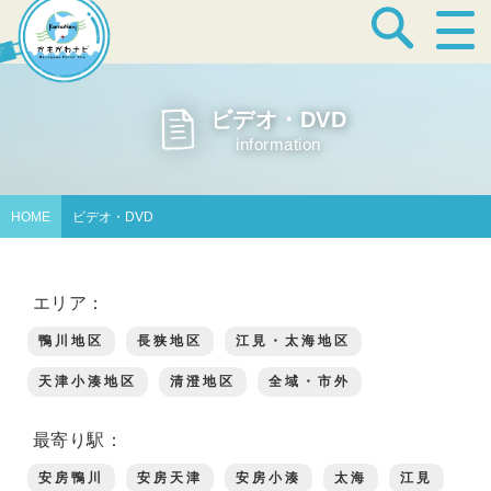
宿泊・温泉
ビデオ・DVD
information
飲食店
HOME
ビデオ・DVD
見どころ
エリア：
鴨川地区
長狭地区
江見・太海地区
体験プログラム
天津小湊地区
清澄地区
全域・市外
最寄り駅：
特産品
安房鴨川
安房天津
安房小湊
太海
江見