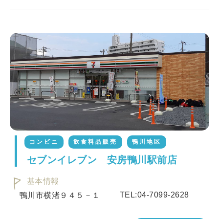
コンビニ
飲食料品販売
鴨川地区
セブンイレブン 安房鴨川駅前店
基本情報
TEL:04-7099-2628
鴨川市横渚９４５－１