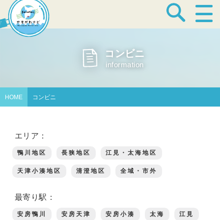
宿泊・温泉
コンビニ
information
飲食店
HOME
コンビニ
見どころ
エリア：
鴨川地区
長狭地区
江見・太海地区
体験プログラム
天津小湊地区
清澄地区
全域・市外
最寄り駅：
特産品
安房鴨川
安房天津
安房小湊
太海
江見