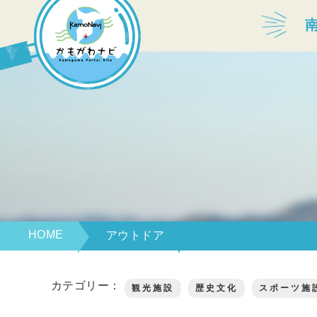
宿泊・温泉
飲食店
見どころ
体験プログラム
HOME
アウトドア
カテゴリー：
観光施設
歴史文化
スポーツ施
特産品