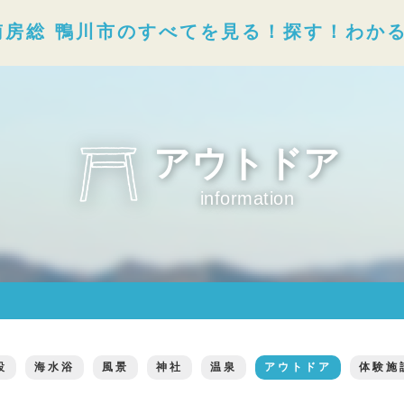
南房総 鴨川市のすべてを見る！探す！わか
アウトドア
information
設
海水浴
風景
神社
温泉
アウトドア
体験施