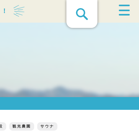
る！
設
観光農園
サウナ