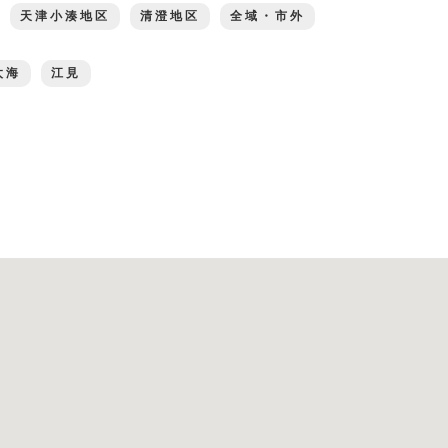
天津小湊地区
清澄地区
全域・市外
太海
江見