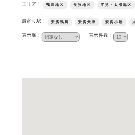
エリア：
鴨川地区
長狭地区
江見・太海地区
鴨川について
最寄り駅：
安房鴨川
安房天津
安房小湊
表示順：
表示件数：
生活
観光ガイド
レンタサイクル