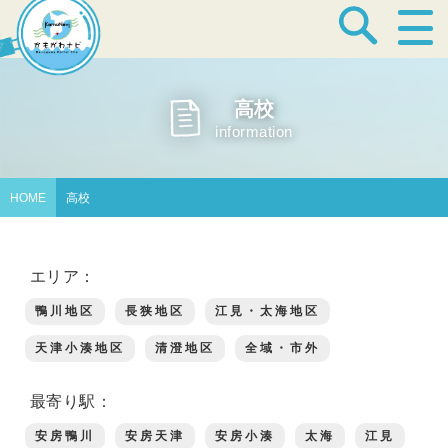
宿泊・温泉
高校
information
飲食店
HOME
高校
見どころ
エリア：
鴨川地区
長狭地区
江見・太海地区
体験プログラム
天津小湊地区
清澄地区
全域・市外
最寄り駅：
特産品
安房鴨川
安房天津
安房小湊
太海
江見