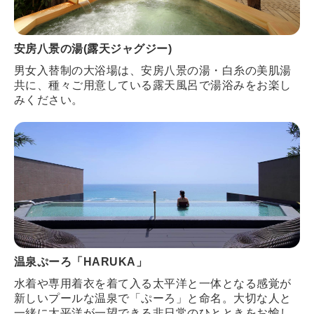
安房八景の湯(露天ジャグジー)
男女入替制の大浴場は、安房八景の湯・白糸の美肌湯
共に、種々ご用意している露天風呂で湯浴みをお楽し
みください。
温泉ぷーろ「HARUKA」
水着や専用着衣を着て入る太平洋と一体となる感覚が
新しいプールな温泉で「ぷーろ」と命名。大切な人と
一緒に太平洋が一望できる非日常のひとときをお愉し