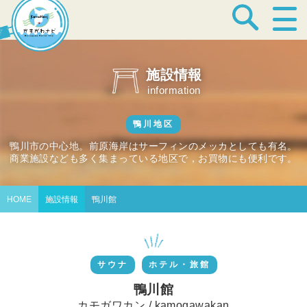
宿泊・温泉
施設情報
information
飲食店
鴨川地区
鴨川市の中心地。前原海岸はサーフィンのメッカとしても有名。
商業施設なども多く集まっている地区で，お買物にも便利です。
見どころ
HOME
施設情報
鴨川館
体験プログラム
サウナ
ホテル・旅館
特産品
鴨川館
カモガワカン / kamogawakan