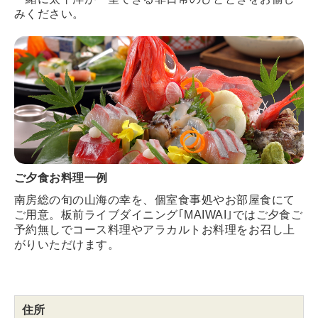
みください。
ご夕食お料理一例
南房総の旬の山海の幸を、個室食事処やお部屋食にて
ご用意。板前ライブダイニング｢MAIWAI｣ではご夕食ご
予約無しでコース料理やアラカルトお料理をお召し上
がりいただけます。
住所