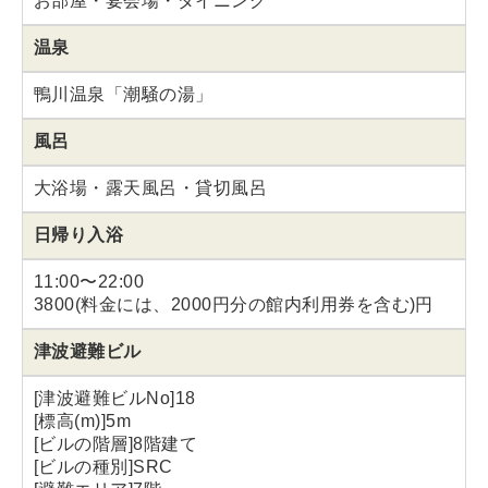
お部屋・宴会場・ダイニング
温泉
鴨川温泉「潮騒の湯」
風呂
大浴場・露天風呂・貸切風呂
日帰り入浴
11:00〜22:00
3800(料金には、2000円分の館内利用券を含む)円
津波避難ビル
[津波避難ビルNo]18
[標高(m)]5m
[ビルの階層]8階建て
[ビルの種別]SRC