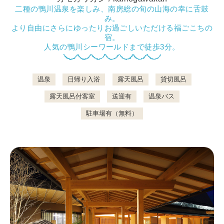
二種の鴨川温泉を楽しみ、南房総の旬の山海の幸に舌鼓
み。
より自由にさらにゆったりお過ごしいただける福ごこちの
鴨川について
宿。
人気の鴨川シーワールドまで徒歩3分。
温泉
日帰り入浴
露天風呂
貸切風呂
生活
露天風呂付客室
送迎有
温泉バス
駐車場有（無料）
観光ガイド
レンタサイクル