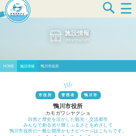
宿泊・温泉
施設情報
information
飲食店
HOME
施設情報
鴨川市役所
見どころ
市役所
管理者
鴨川市
体験プログラム
鴨川市役所
カモガワシヤクショ
自然と歴史を活かした観光・交流都市
みんなで創る光り輝くふるさとをめざして
特産品
鴨川市役所の一般公開用かもナビページはこちらです。