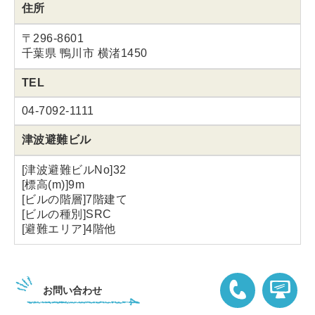
住所
〒296-8601
千葉県 鴨川市 横渚1450
TEL
04-7092-1111
津波避難ビル
[津波避難ビルNo]32
[標高(m)]9m
[ビルの階層]7階建て
[ビルの種別]SRC
[避難エリア]4階他
お問い合わせ