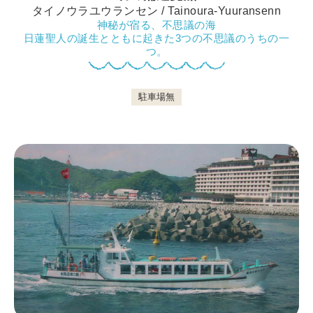
タイノウラユウランセン / Tainoura-Yuuransenn
神秘が宿る、不思議の海
日蓮聖人の誕生とともに起きた3つの不思議のうちの一
鴨川について
つ。
駐車場無
生活
観光ガイド
レンタサイクル