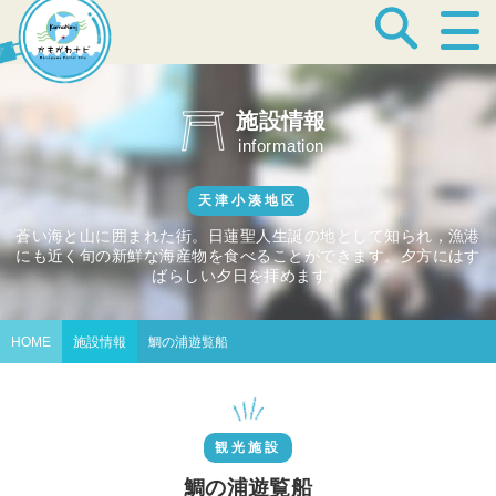
宿泊・温泉
施設情報
information
飲食店
天津小湊地区
蒼い海と山に囲まれた街。日蓮聖人生誕の地として知られ，漁港
にも近く旬の新鮮な海産物を食べることができます。夕方にはす
見どころ
ばらしい夕日を拝めます。
HOME
施設情報
鯛の浦遊覧船
体験プログラム
観光施設
特産品
鯛の浦遊覧船