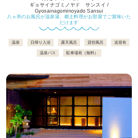
ギョサイナゴミノヤド サンスイ /
Gyosainagominoyado Sansui
八ヵ所のお風呂が温泉湯、郷土料理がお部屋でご賞味いた
鴨川について
だけます
温泉
日帰り入浴
露天風呂
貸切風呂
送迎有
生活
温泉バス
駐車場有（無料）
観光ガイド
レンタサイクル