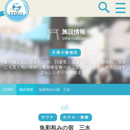
宿泊・温泉
施設情報
information
飲食店
天津小湊地区
蒼い海と山に囲まれた街。日蓮聖人生誕の地として知られ，漁港
にも近く旬の新鮮な海産物を食べることができます。夕方にはす
見どころ
ばらしい夕日を拝めます。
HOME
施設情報
魚彩和みの宿 三水
体験プログラム
サウナ
ホテル・旅館
特産品
魚彩和みの宿 三水