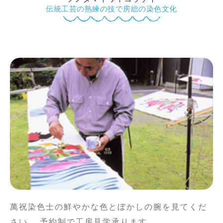
伝統工芸の熟練の技で房総の染色文化
鴨川について
生活
観光ガイド
レンタサイクル
萬祝染色士の鮮やかな色とぼかしの腕を見てくだ
さい。 予約制で工房見学承ります。