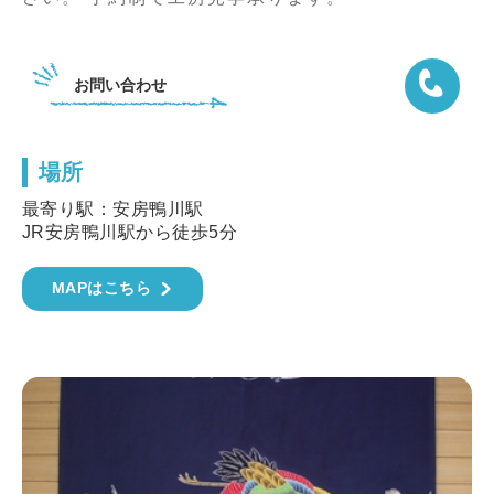
お問い合わせ
場所
04-7092
最寄り駅：安房鴨川駅
JR安房鴨川駅から徒歩5分
MAPはこちら