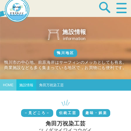
宿泊・温泉
施設情報
information
飲食店
鴨川地区
鴨川市の中心地。前原海岸はサーフィンのメッカとしても有名。
商業施設なども多く集まっている地区で，お買物にも便利です。
見どころ
HOME
施設情報
角田万祝染工芸
体験プログラム
－見どころ－
伝統工芸
趣味・娯楽
特産品
角田万祝染工芸
ツノダマイワイコウゲイ