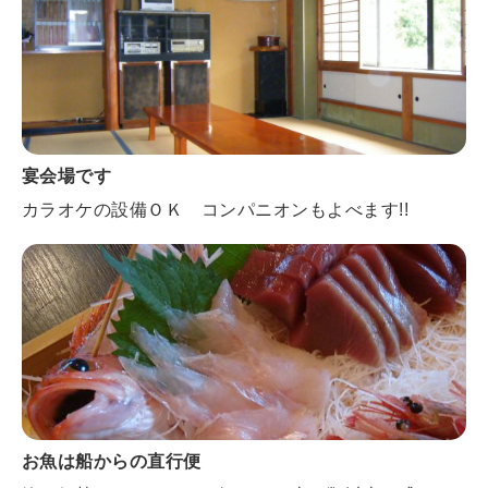
宴会場です
カラオケの設備ＯＫ コンパニオンもよべます!!
お魚は船からの直行便