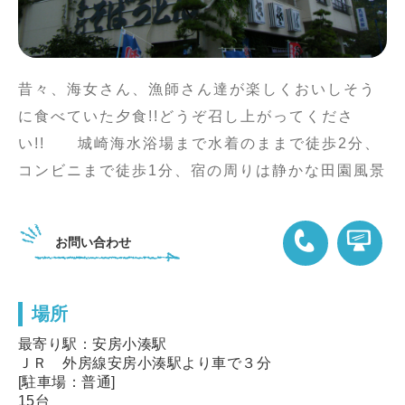
昔々、海女さん、漁師さん達が楽しくおいしそう
に食べていた夕食!!どうぞ召し上がってくださ
い!! 城崎海水浴場まで水着のままで徒歩2分、
コンビニまで徒歩1分、宿の周りは静かな田園風景
お問い合わせ
場所
04-7094-2420
最寄り駅：安房小湊駅
ＪＲ 外房線安房小湊駅より車で３分
[駐車場：普通]
15台