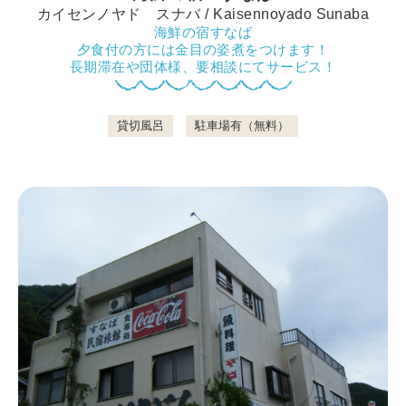
カイセンノヤド スナバ / Kaisennoyado Sunaba
海鮮の宿すなば
夕食付の方には金目の姿煮をつけます！
鴨川について
長期滞在や団体様、要相談にてサービス！
貸切風呂
駐車場有（無料）
生活
観光ガイド
レンタサイクル