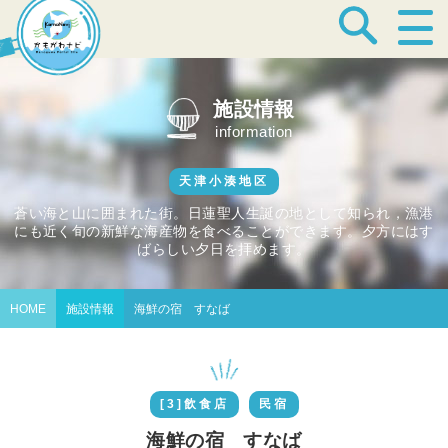
宿泊・温泉
施設情報
information
飲食店
天津小湊地区
蒼い海と山に囲まれた街。日蓮聖人生誕の地として知られ，漁港
にも近く旬の新鮮な海産物を食べることができます。夕方にはす
見どころ
ばらしい夕日を拝めます。
HOME
施設情報
海鮮の宿 すなば
体験プログラム
[3]飲食店
民宿
特産品
海鮮の宿 すなば