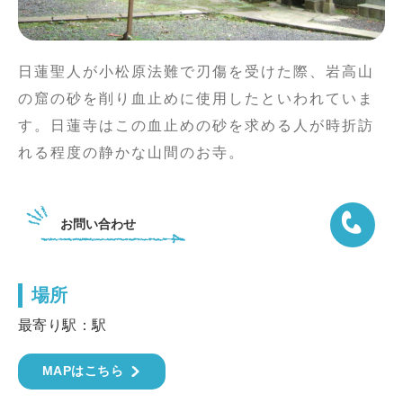
日蓮聖人が小松原法難で刃傷を受けた際、岩高山
の窟の砂を削り血止めに使用したといわれていま
す。日蓮寺はこの血止めの砂を求める人が時折訪
れる程度の静かな山間のお寺。
お問い合わせ
場所
04-7095
最寄り駅：駅
MAPはこちら