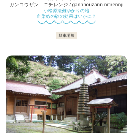
ガンコウザン ニチレンジ / gannnouzann nitirennji
小松原法難ゆかりの地
血染めの砂の効果はいかに？
鴨川について
駐車場無
生活
観光ガイド
レンタサイクル