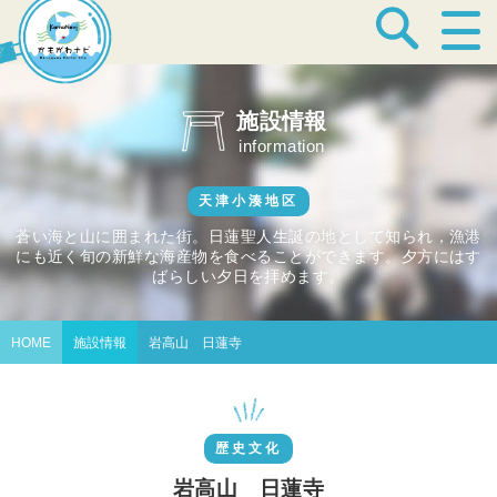
宿泊・温泉
施設情報
information
飲食店
天津小湊地区
蒼い海と山に囲まれた街。日蓮聖人生誕の地として知られ，漁港
にも近く旬の新鮮な海産物を食べることができます。夕方にはす
見どころ
ばらしい夕日を拝めます。
HOME
施設情報
岩高山 日蓮寺
体験プログラム
歴史文化
特産品
岩高山 日蓮寺