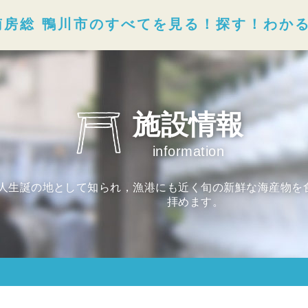
南房総 鴨川市のすべてを見る！探す！わか
施設情報
information
人生誕の地として知られ，漁港にも近く旬の新鮮な海産物を
拝めます。