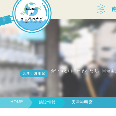
宿泊・温泉
飲食店
見どころ
蒼い海と山に囲まれた街。日蓮聖
天津小湊地区
体験プログラム
HOME
施設情報
天津神明宮
特産品