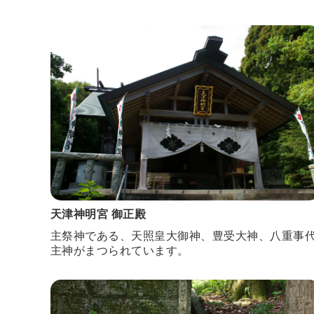
天津神明宮 御正殿
主祭神である、天照皇大御神、豊受大神、八重事
主神がまつられています。