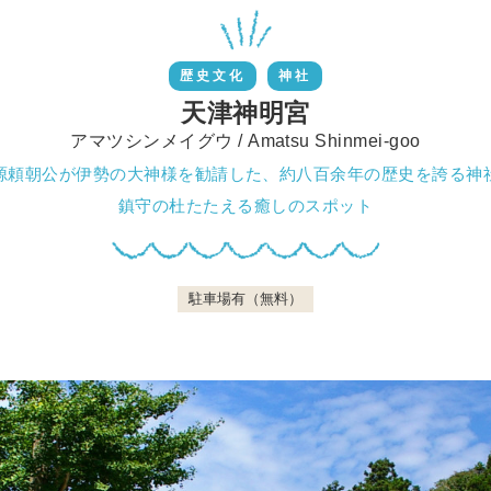
歴史文化
神社
天津神明宮
アマツシンメイグウ / Amatsu Shinmei-goo
源頼朝公が伊勢の大神様を勧請した、約八百余年の歴史を誇る神
鎮守の杜たたえる癒しのスポット
駐車場有（無料）