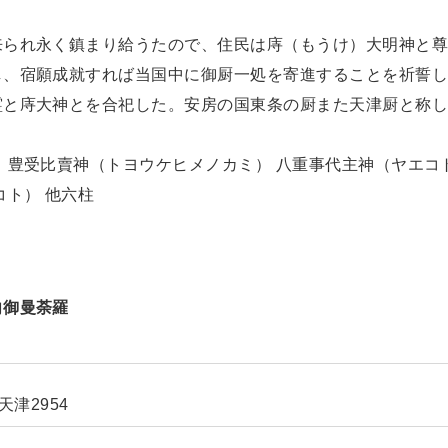
来られ永く鎮まり給うたので、住民は庤（もうけ）大明神と尊
し、宿願成就すれば当国中に御厨一処を寄進することを祈誓し
と庤大神とを合祀した。安房の国東条の厨また天津厨と称した
 豊受比賣神（トヨウケヒメノカミ） 八重事代主神（ヤエコ
コト） 他六柱
向御曼荼羅
天津2954