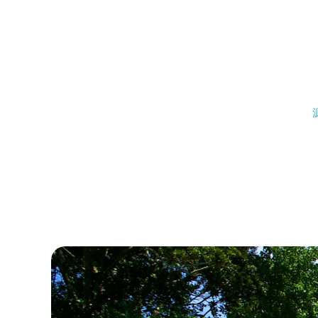
鴨川について
生活
観光ガイド
レンタサイクル