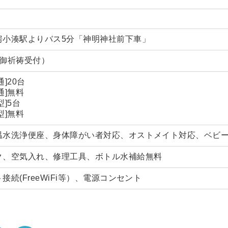
房小湊駅よりバス5分「神明神社前下車」
0（御祈祷受付）
]20台
通]無料
]5台
型]無料
温水洗浄便座、身体障がい者対応、オストメイト対応、ベビ
ク、空気入れ、修理工具、ボトル水補給無料
接続(FreeWiFi等）、電源コンセント