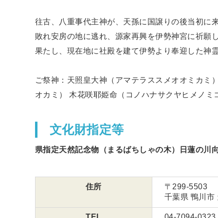
往古、八重事代主神が、天孫に国譲りの後当初に
敗れ安房の地に逃れ、源家再興を伊勢神宮に祈願
果たし、現在地に社殿を建て伊勢より奉迎した神霊
ご祭神：天照皇大神（アマテラススメオオミカミ）
オカミ） 木花咲耶姫命（コノハナサクヤヒメノミ
文化財指定等
県指定天然記念物（まるばちしゃの木）日蓮の川
住所
〒299-5503
千葉県 鴨川市 
TEL
04-7094-0323