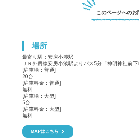
このページへの
お
場所
最寄り駅：安房小湊駅
ＪＲ外房線安房小湊駅よりバス5分「神明神社前下
[駐車場：普通]
20台
[駐車料金：普通]
無料
[駐車場：大型]
5台
[駐車料金：大型]
無料
MAPはこちら