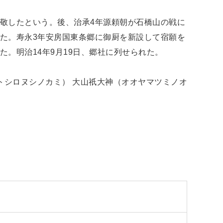
敬したという。後、治承4年源頼朝が石橋山の戦に
た。寿永3年安房国東条郷に御厨を新設して宿願を
。明治14年9月19日、郷社に列せられた。
トシロヌシノカミ） 大山祇大神（オオヤマツミノオ