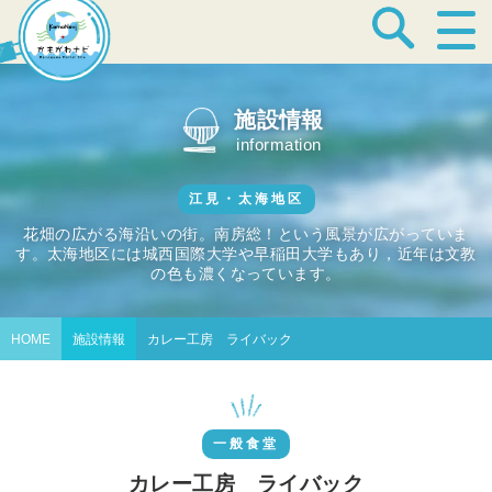
宿泊・温泉
施設情報
information
飲食店
江見・太海地区
花畑の広がる海沿いの街。南房総！という風景が広がっていま
す。太海地区には城西国際大学や早稲田大学もあり，近年は文教
見どころ
の色も濃くなっています。
HOME
施設情報
カレー工房 ライバック
体験プログラム
一般食堂
特産品
カレー工房 ライバック