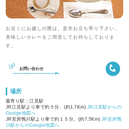
お近くにお越しの際は、是非お立ち寄り下さい。
美味しいカレーをご用意してお待ちしておりま
す。
お問い合わせ
場所
04-7099
最寄り駅：江見駅
JR江見駅より車で約５分。(約1.7Km)
JR江見駅からの
Goolge地図へ
JR安房鴨川駅より車で約１５分。(約7.5Km)
JR安房鴨
川駅からのGoogle地図へ