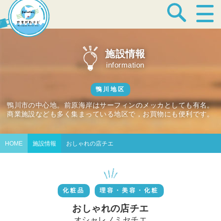
宿泊・温泉
施設情報
information
飲食店
鴨川地区
鴨川市の中心地。前原海岸はサーフィンのメッカとしても有名。
商業施設なども多く集まっている地区で，お買物にも便利です。
見どころ
HOME
施設情報
おしゃれの店チエ
体験プログラム
化粧品
理容・美容・化粧
特産品
おしゃれの店チエ
オシャレノミセチエ