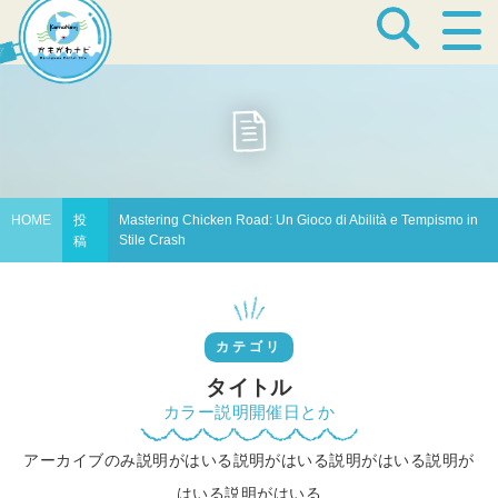
宿泊・温泉
飲食店
HOME
投
Mastering Chicken Road: Un Gioco di Abilità e Tempismo in
Stile Crash
稿
見どころ
カテゴリ
体験プログラム
タイトル
カラー説明開催日とか
アーカイブのみ説明がはいる説明がはいる説明がはいる説明が
特産品
はいる説明がはいる