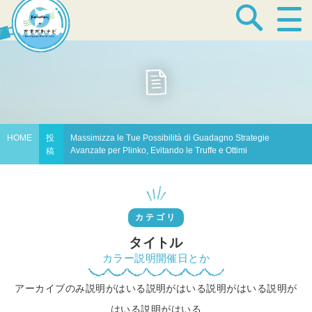
宿泊・温泉
飲食店
HOME
投
Massimizza le Tue Possibilità di Guadagno Strategie
Avanzate per Plinko, Evitando le Truffe e Ottimi
稿
見どころ
カテゴリ
体験プログラム
タイトル
カラー説明開催日とか
アーカイブのみ説明がはいる説明がはいる説明がはいる説明が
特産品
はいる説明がはいる