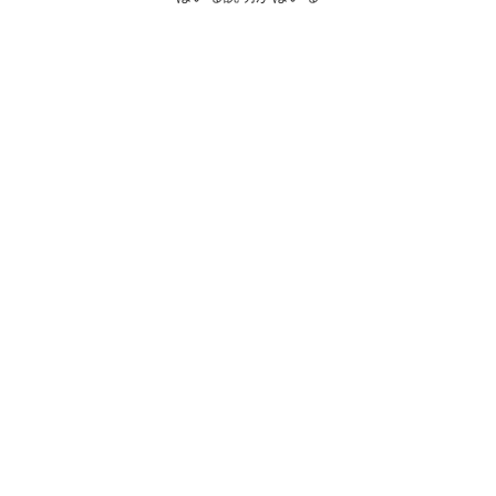
鴨川について
生活
観光ガイド
レンタサイクル