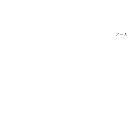
鴨川について
アーカ
生活
観光ガイド
レンタサイクル