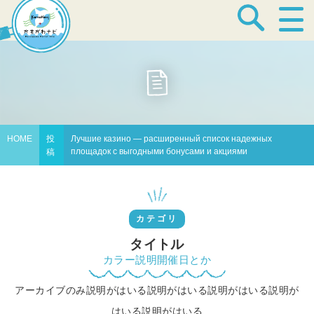
宿泊・温泉
飲食店
HOME
投
Лучшие казино — расширенный список надежных
площадок с выгодными бонусами и акциями
稿
見どころ
カテゴリ
体験プログラム
タイトル
カラー説明開催日とか
アーカイブのみ説明がはいる説明がはいる説明がはいる説明が
特産品
はいる説明がはいる