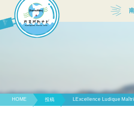
宿泊・温泉
飲食店
見どころ
体験プログラム
HOME
LExcellence Ludique Maîtri
投稿
特産品