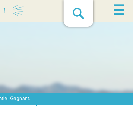
る！
ntiel Gagnant.