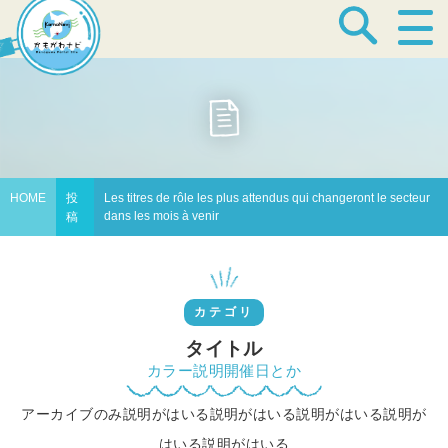
宿泊・温泉
飲食店
HOME
投
Les titres de rôle les plus attendus qui changeront le secteur
dans les mois à venir
稿
見どころ
カテゴリ
体験プログラム
タイトル
カラー説明開催日とか
アーカイブのみ説明がはいる説明がはいる説明がはいる説明が
特産品
はいる説明がはいる