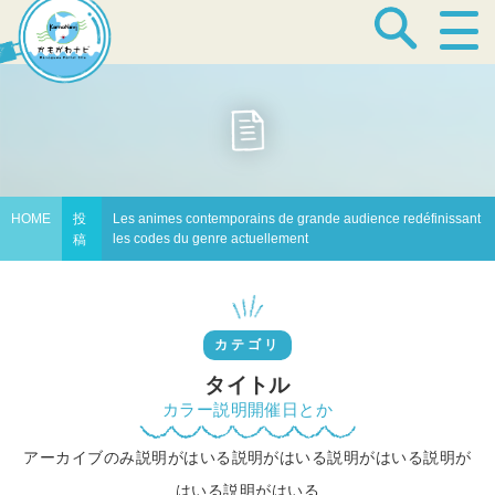
宿泊・温泉
飲食店
HOME
投
Les animes contemporains de grande audience redéfinissant
les codes du genre actuellement
稿
見どころ
カテゴリ
体験プログラム
タイトル
カラー説明開催日とか
アーカイブのみ説明がはいる説明がはいる説明がはいる説明が
特産品
はいる説明がはいる