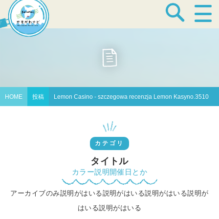
宿泊・温泉
飲食店
HOME
投稿
Lemon Casino - szczegowa recenzja Lemon Kasyno.3510
見どころ
カテゴリ
体験プログラム
タイトル
カラー説明開催日とか
アーカイブのみ説明がはいる説明がはいる説明がはいる説明が
特産品
はいる説明がはいる