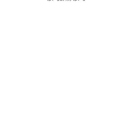
鴨川について
生活
観光ガイド
レンタサイクル