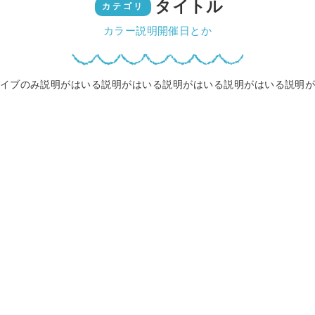
タイトル
カテゴリ
カラー説明開催日とか
イブのみ説明がはいる説明がはいる説明がはいる説明がはいる説明