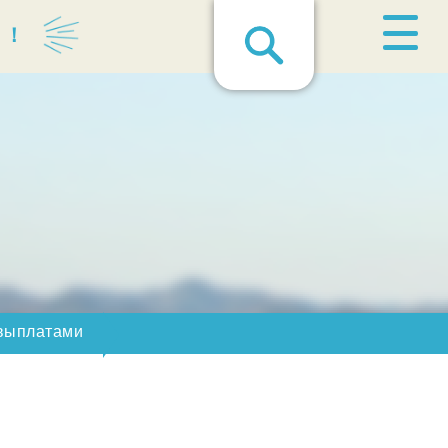
る！
 выплатами