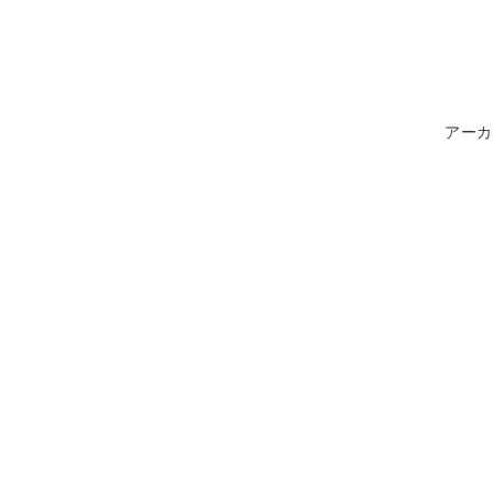
鴨川について
アーカ
生活
観光ガイド
レンタサイクル