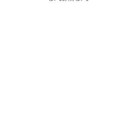
鴨川について
生活
観光ガイド
レンタサイクル