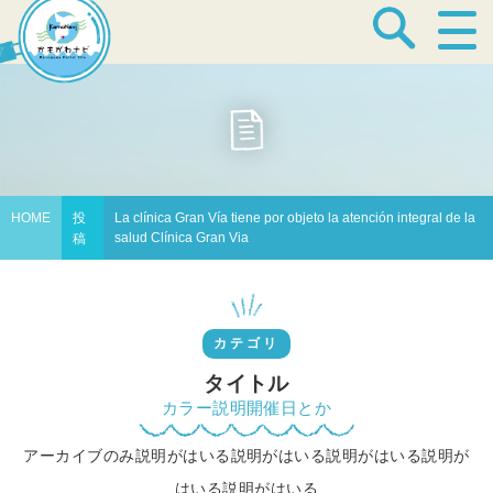
宿泊・温泉
飲食店
HOME
投
La clínica Gran Vía tiene por objeto la atención integral de la
salud Clínica Gran Via
稿
見どころ
カテゴリ
体験プログラム
タイトル
カラー説明開催日とか
アーカイブのみ説明がはいる説明がはいる説明がはいる説明が
特産品
はいる説明がはいる