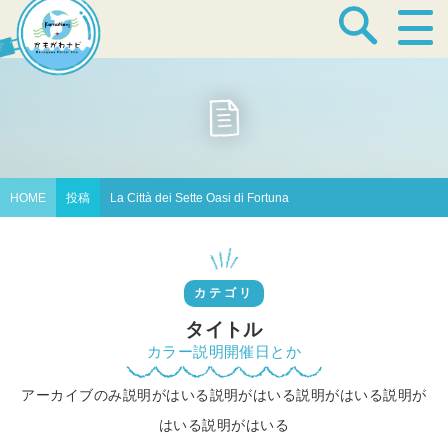
宿泊・温泉
飲食店
HOME
投稿
La Città dei Sette Oasi di Fortuna
見どころ
カテゴリ
体験プログラム
タイトル
カラー説明開催日とか
アーカイブのみ説明がはいる説明がはいる説明がはいる説明が
特産品
はいる説明がはいる