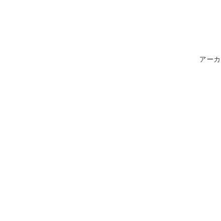
鴨川について
アーカ
生活
観光ガイド
レンタサイクル