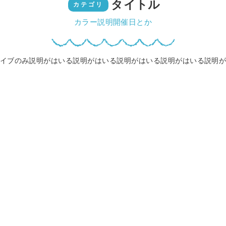
タイトル
カテゴリ
カラー説明開催日とか
イブのみ説明がはいる説明がはいる説明がはいる説明がはいる説明