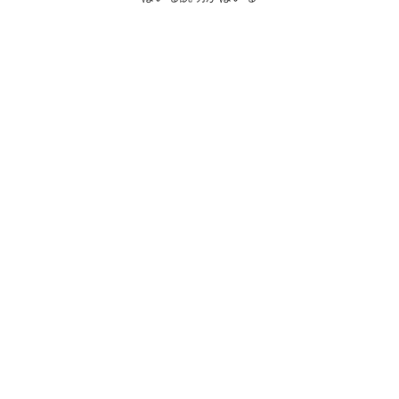
鴨川について
生活
観光ガイド
レンタサイクル