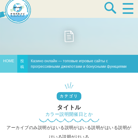
宿泊・温泉
飲食店
HOME
投
Казино онлайн — топовые игровые сайты с
прогрессивными джекпотами и бонусными функциями
稿
見どころ
カテゴリ
体験プログラム
タイトル
カラー説明開催日とか
アーカイブのみ説明がはいる説明がはいる説明がはいる説明が
特産品
はいる説明がはいる