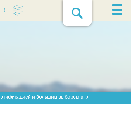
る！
ертификацией и большим выбором игр